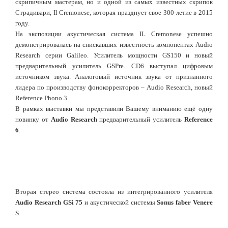
скрипичным мастерам, но и одной из самых известных скрипок
Страдивари, Il Cremonese, которая празднует свое 300-летие в 2015
году.
На экспозиции акустическая система IL Cremonese успешно
демонстрировалась на снискавших известность компонентах Audio
Research серии Galileo. Усилитель мощности GS150 и новый
предварительный усилитель GSPre.
CD6 выступал цифровым
источником звука. Аналоговый источник звука от признанного
лидера по производству фонокорректоров – Audio Research, новый
Reference Phono 3.
В рамках выставки мы представили Вашему вниманию ещё одну
новинку от
Audio Research
предварительный усилитель
Reference
6
.
Вторая стерео система состояла из интегрированного усилителя
Audio Research GSi 75
и акустической системы
Sonus faber Venere
S
.