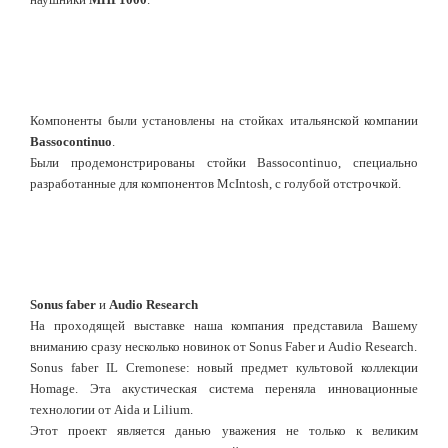
Компоненты были установлены на стойках итальянской компании
Bassocontinuo
.
Были продемонстрированы стойки Bassocontinuo, специально
разработанные для компонентов McIntosh, с голубой отстрочкой.
Sonus faber
и
Audio Research
На проходящей выставке наша компания представила Вашему
вниманию сразу несколько новинок от Sonus Faber и Audio Research.
Sonus faber IL Cremonese: новый предмет культовой коллекции
Homage. Эта акустическая система переняла инновационные
технологии от Aida и Lilium.
Этот проект является данью уважения не только к великим