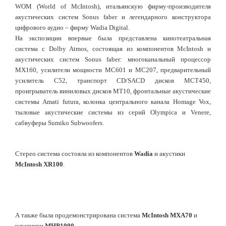
WOM (World of McIntosh), итальянскую фирму-производителя
акустических систем Sonus faber и легендарного конструктора
цифрового аудио – фирму Wadia Digital.
На экспозиции впервые была представлена кинотеатральная
система с Dolby Atmos, состоящая из компонентов McIntosh и
акустических систем Sonus faber: многоканальный процессор
MX160, усилители мощности MC601 и MC207, предварительный
усилитель C52, транспорт CD/SACD дисков MCT450,
проигрыватель виниловых дисков MT10, фронтальные акустические
системы Amati futura, колонка центрального канала Homage Vox,
тыловые акустические системы из серий Olympica и Venere,
сабвуферы Sumiko Subwoofers.
Стерео система состояла из компонентов
Wadia
и акустики
McIntosh XR100
.
А также была продемонстрирована система
McIntosh MXA70
и
наушники
MHP1000
.